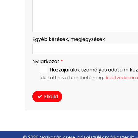
Egyéb kérések, megjegyzések
Nyilatkozat
*
Hozzájárulok személyes adataim kez
Ide kattintva tekinthető meg:
Adatvédelmi n
Elküld
© 2026 Gázkazán csere, gázkészülék márkaszerviz – 