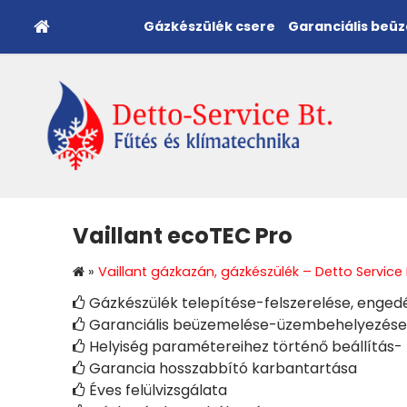
Gázkészülék csere
Garanciális beü
Vaillant ecoTEC Pro
»
Vaillant gázkazán, gázkészülék – Detto Service 
Gázkészülék telepítése-felszerelése, enged

Garanciális beüzemelése-üzembehelyezése

Helyiség paramétereihez történő beállítás- 

Garancia hosszabbító karbantartása

Éves felülvizsgálata
