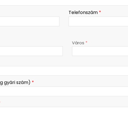
Telefonszám
*
Város
*
eg gyári szám)
*
*