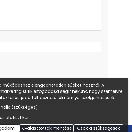
 működéshez elengedhetetlen sütiket használ. A
s marketing sütik elfogadása segít nekünk, hogy személyre
atokkal és jobb felhasználói élménnyel szolgálhassunk.
onális (szükséges)
ai, statisztikai
ogadom
Kiválasztottak mentése
Csak a szükségesek
készülékek cseréje, fűtésrendszer korszerűsítés