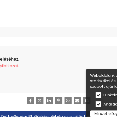
eléséhez.
yilatkozat
.
Weboldalunk a
statisztikai é
szabott ajánl
Funkci
Analitik
Mindet elf
Detto-Service Bt. Gázkészülékek garanciális beüzemelése, gáz