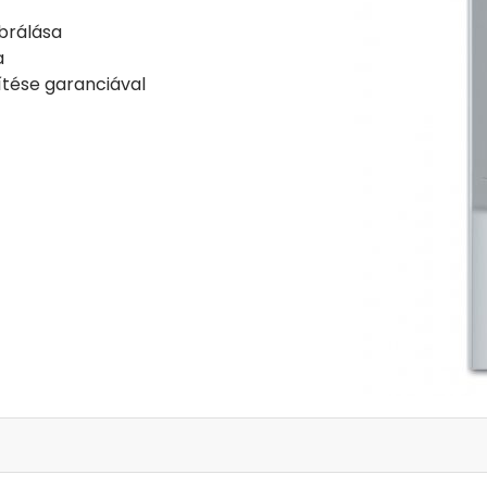
brálása
a
tése garanciával