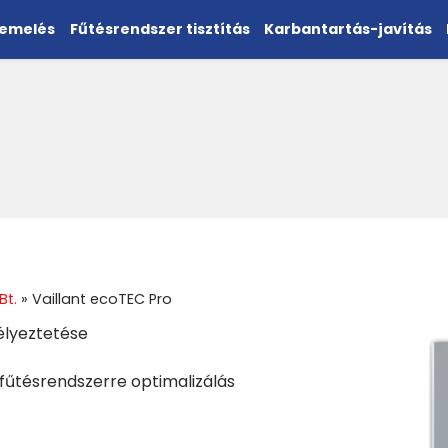
zemelés
Fűtésrendszer tisztítás
Karbantartás-javítás
Bt.
»
Vaillant ecoTEC Pro
élyeztetése
fűtésrendszerre optimalizálás