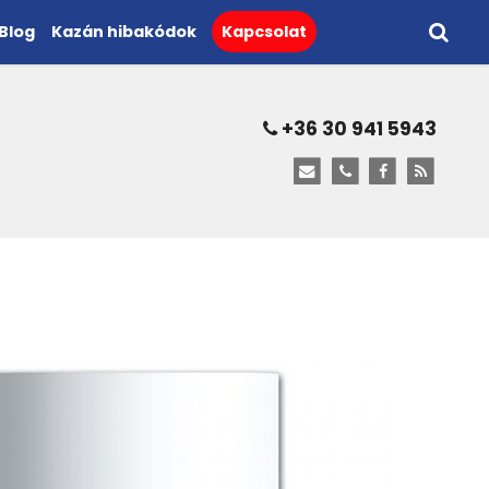
Blog
Kazán hibakódok
Kapcsolat
+36 30 941 5943