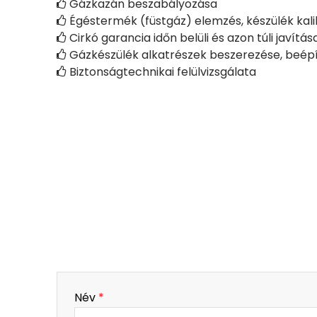
Gázkazán beszabályozása

Égéstermék (füstgáz) elemzés, készülék kali

Cirkó garancia időn belüli és azon túli javítás

Gázkészülék alkatrészek beszerezése, beépí

Biztonságtechnikai felülvizsgálata

-
Név
*