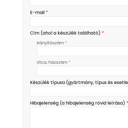
-
E-mail
*
-
Cím (ahol a készülék található)
*
Irányítószám
*
-
Utca, házszám
*
-
Készülék típusa (gyártmány, típus és esetl
-
-
Hibajelenség (a hibajelenség rövid leírása)