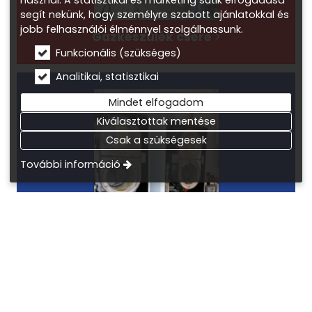
használ. A statisztikai és marketing sütik elfogadása
segít nekünk, hogy személyre szabott ajánlatokkal és
jobb felhasználói élménnyel szolgálhassunk.
Gázkészülék csere
Funkcionális (szükséges)
Analitikai, statisztikai
Mindet elfogadom
Kiválasztottak mentése
Csak a szükségesek
További információ
Karbantartás, javítás