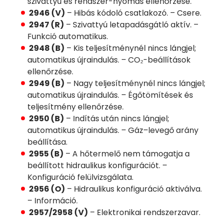
szivattyú és rendszer-nyomás ellenőrzése.
2946 (V)
– Hibás kódoló csatlakozó. – Csere.
2947 (R)
– Szivattyú letapadásgátló aktív. –
Funkció automatikus.
2948 (B)
– Kis teljesítménynél nincs lángjel;
automatikus újraindulás. – CO₂-beállítások
ellenőrzése.
2949 (B)
– Nagy teljesítménynél nincs lángjel;
automatikus újraindulás. – Égőtömítések és
teljesítmény ellenőrzése.
2950 (B)
– Indítás után nincs lángjel;
automatikus újraindulás. – Gáz–levegő arány
beállítása.
2955 (B)
– A hőtermelő nem támogatja a
beállított hidraulikus konfigurációt. –
Konfiguráció felülvizsgálata.
2956 (O)
– Hidraulikus konfiguráció aktiválva.
– Információ.
2957/2958 (V)
– Elektronikai rendszerzavar.