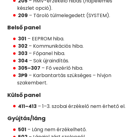
205
– HMV-érzékelő hibás (napelemes
készlet opció).
209
– Tároló túlmelegedett (SYSTEM).
Belső panel
301
– EEPROM hiba.
302
– Kommunikációs hiba.
303
– Főpanel hiba.
304
– Sok újraindítás.
305–307
– Fő vezérlő hiba.
3P9
– Karbantartás szükséges – hívjon
szakembert.
Külső panel
411–413
– 1–3. szobai érzékelő nem érhető el.
Gyújtás/láng
501
– Láng nem érzékelhető.
502
– Lángjel zárt szelepnél.