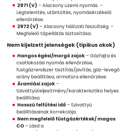
2971 (V)
– Alacsony üzemi nyomás. –
Légtelenítés, utántöltés, nyomásérzékelő
ellenőrzése.
2972 (V)
– Alacsony hálózati feszültség. –
Megfelelő tápellátás biztosítása.
Nem kijelzett jelenségek (tipikus okok)
Hangos égési/morgó zajok
– Gázfajta és
csatlakozási nyomás ellenőrzése,
füstgázrendszer tisztítás/javítás, gáz–levegő
arány beállítása, armatúra ellenőrzése.
Áramlási zajok
–
Szivattyúteljesítmény/karakterisztika helyes
beállítása.
Hosszú felfűtési idő
– Szivattyú
beállításainak korrekciója.
Nem megfelelő füstgázértékek/ magas
CO
– Lásd a