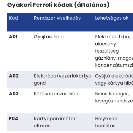
Gyakori Ferroli kódok (általános)
Kód
Rendszer viselkedés
Lehetséges ok
A01
Gyújtási hiba
Elektróda hiba,
alacsony
feszültség,
gázhiány, maga
kondenzátumszi
A02
Elektróda/vezérlőkártya
Gyújtó elektród
gond
vagy kártya hib
A03
Fűtési szenzor hiba
Nincs keringés,
levegős rendsze
F04
Kártyaparaméter
Helytelen
eltérés
beállítás