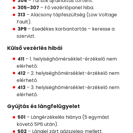
304
– Túl sok újraindítás történt.
305–307
– Fő vezérlőpanel hiba.
313
– Alacsony tápfeszültség (Low Voltage
Fault).
3P9
– Esedékes karbantartás – keresse a
szervizt.
Külső vezérlés hibái
411
– 1. helyiséghőmérséklet-érzékelő nem
elérhető.
412
– 2. helyiséghőmérséklet-érzékelő nem
elérhető.
413
– 3. helyiséghőmérséklet-érzékelő nem
elérhető.
Gyújtás és lángfelügyelet
501
– Lángérzékelés hiánya (5 egymást
követő 5P6 után).
502
– Lángjel zárt gázszelep mellett.