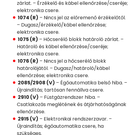
zárlat. – Érzékelő és kábel ellenőrzése/cseréje;
elektronika csere.
1074 (R)
– Nincs jel az előremenő érzékelőtől.
– Dugasz/érzékelő/kábel ellenőrzése;
elektronika csere.
1075 (R)
– Hőcserélő blokk határoló zárlat. –
Határoló és kábel ellenőrzése/cseréje;
elektronika csere.
1076 (R)
– Nincs jel a hőcserélő blokk
határolójától. – Dugasz/határoló/kábel
ellenőrzése; elektronika csere.
2085/2908 (V)
– Égőautomatika belső hiba. –
Újraindítás; tartósan fennállva csere.
2910 (V)
– Füstgázrendszer hiba. –
Csatlakozás meglétének és átjárhatóságának
ellenőrzése.
2915 (V)
– Elektronikai rendszerzavar. –
Újraindítás; égőautomatika csere, ha
szükséges.