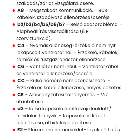
szakadás/zárlat vizsgálata, csere.
A8
– Megszakadt kommunikáció. – BUS-
kábelek, szabályozó ellenőrzése/cseréje.
b2/b3/b4/b5/b6/b7
– Belső adatprobléma. –
Alapbeállítás visszaállítása (8.E
szervizfunkció).
C4
– Nyomáskülönbség-érzékelő nem nyit
lekapcsolt ventilátornál. – Érzékelő, kábelek,
tömlők és füstgázrendszer ellenőrzése.
C6
– Ventilátor nem indul. – Ventilátorkábel
és ventilátor ellenőrzése/cseréje.
CC
– Külső hőmérő nem azonosítható. –
Érzékelő és kábel ellenőrzése, helyes bekötés.
CE
– Alacsony fűtési töltőnyomás. – Víz
utántöltése.
d3
– Külső kapcsoló érintkezője leoldott/
áthidalás hiányzik. – Kapcsoló és kábel
ellenőrzése, áthidalás beépítése.
E2
– Előremenő hőmérséklet-érzékelő hibás.