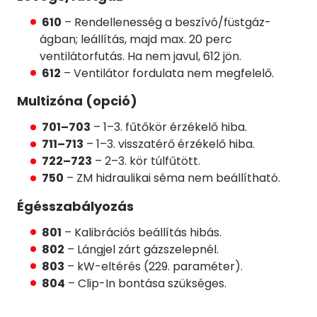
610
– Rendellenesség a beszívó/füstgáz-
ágban; leállítás, majd max. 20 perc
ventilátorfutás. Ha nem javul, 612 jön.
612
– Ventilátor fordulata nem megfelelő.
Multizóna (opció)
701–703
– 1–3. fűtőkör érzékelő hiba.
711–713
– 1–3. visszatérő érzékelő hiba.
722–723
– 2–3. kör túlfűtött.
750
– ZM hidraulikai séma nem beállítható.
Égésszabályozás
801
– Kalibrációs beállítás hibás.
802
– Lángjel zárt gázszelepnél.
803
– kW-eltérés (229. paraméter).
804
– Clip-In bontása szükséges.