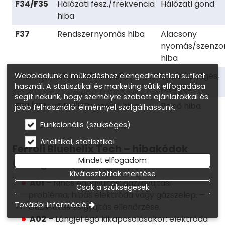
F34/F35
Hálózati fesz./frekvencia
Hálózati gond
hiba
F37
Rendszernyomás hiba
Alacsony
nyomás/szenzo
hiba
F43
Hőcserélő védelem
Nincs keringés,
Weboldalunk a működéshez elengedhetetlen sütiket
használ. A statisztikai és marketing sütik elfogadása
levegős
segít nekünk, hogy személyre szabott ajánlatokkal és
F50/F51
DBM23B vezérlő hiba
Belső hiba
jobb felhasználói élménnyel szolgálhassunk.
Funkcionális (szükséges)
Analitikai, statisztikai
Ferroli Bluehelix Tech – hibakódok
Mindet elfogadom
(válogatás)
Kiválasztottak mentése
A01
– Nincs égőgyújtás: gáz/gyújtási
Csak a szükségesek
probléma, hibás elektróda vagy gázszelep. –
További információ
Gázellátás és gyújtás ellenőrzése.
A02
– Lángjel égő kikapcsolásakor: elektróda