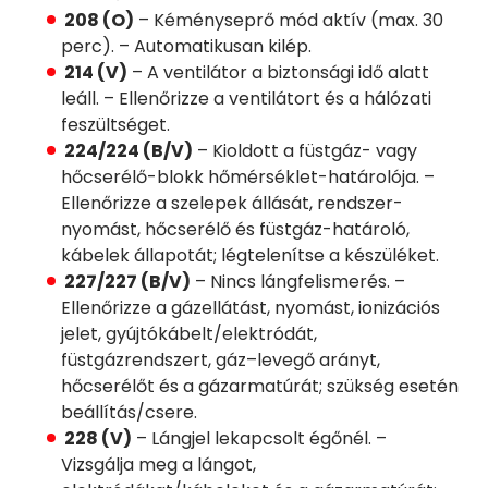
208 (O)
– Kéményseprő mód aktív (max. 30
perc). – Automatikusan kilép.
214 (V)
– A ventilátor a biztonsági idő alatt
leáll. – Ellenőrizze a ventilátort és a hálózati
feszültséget.
224/224 (B/V)
– Kioldott a füstgáz- vagy
hőcserélő-blokk hőmérséklet-határolója. –
Ellenőrizze a szelepek állását, rendszer-
nyomást, hőcserélő és füstgáz-határoló,
kábelek állapotát; légtelenítse a készüléket.
227/227 (B/V)
– Nincs lángfelismerés. –
Ellenőrizze a gázellátást, nyomást, ionizációs
jelet, gyújtókábelt/elektródát,
füstgázrendszert, gáz–levegő arányt,
hőcserélőt és a gázarmatúrát; szükség esetén
beállítás/csere.
228 (V)
– Lángjel lekapcsolt égőnél. –
Vizsgálja meg a lángot,