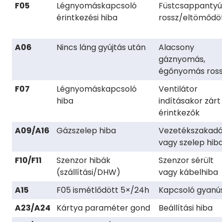
F05
Légnyomáskapcsoló
Füstcsappantyú
érintkezési hiba
rossz/eltömődö
A06
Nincs láng gyújtás után
Alacsony
gáznyomás,
égőnyomás ros
F07
Légnyomáskapcsoló
Ventilátor
hiba
indításakor zárt
érintkezők
A09/A16
Gázszelep hiba
Vezetékszakad
vagy szelep hib
F10/F11
Szenzor hibák
Szenzor sérült
(szállítási/DHW)
vagy kábelhiba
A15
F05 ismétlődött 5×/24h
Kapcsoló gyanú
A23/A24
Kártya paraméter gond
Beállítási hiba