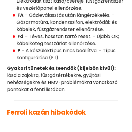
Elektródák tisztítása/cseréje, füstgázrendszer
és vezérlőpanel ellenőrzése.
FA
– Gázleválasztás után lángérzékelés. –
Gázarmatúra, kondenzszifon, elektródák és
kábelek, füstgázrendszer ellenőrzése.
Fd
– Téves, hosszan tartó reset. – Újabb OK;
kábelköteg testzárlat ellenőrzése.
P
– A készüléktípus nincs beállítva. – Típus
konfigurálása (E.1).
Gyakori tünetek és teendők (kijelzőn kívül):
lásd a zajokra, füstgázértékekre, gyújtási
nehézségekre és HMV-problémákra vonatkozó
pontokat a fenti listában.
Ferroli kazán hibakódok