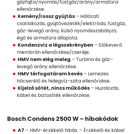
gázfajta/nyomás/füstgáz/arány/armatúra
ellenőrzése.
Kemény/rossz gyújtás
– Hálózati
csatlakozás, gyújtóvezeték/elektróda, füstgáz,
gáz–levegő arány, külső nyomásszabályzó,
égő és armatúra állapota.
Kondenzvíz a légszekrényben
– Előkeverő
membrán ellenőrzése/cseréje.
HMV nem elég meleg
– Turbina és gáz–
levegő arány ellenőrzése.
HMV térfogatáram kevés
– Lemezes
hőcserélő és hidegvíz-szita ellenőrzése.
Kijelző sötét, nincs működés
– Huzalozás,
kábel és biztosíték ellenőrzése.
Bosch Condens 2500 W – hibakódok
A7
– HMV-érzékelő hibás. – Érzékelő és kábel