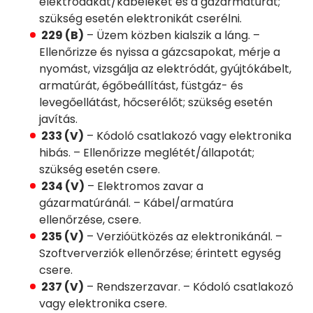
elektródákat/kábeleket és a gázarmatúrát;
szükség esetén elektronikát cserélni.
229 (B)
– Üzem közben kialszik a láng. –
Ellenőrizze és nyissa a gázcsapokat, mérje a
nyomást, vizsgálja az elektródát, gyújtókábelt,
armatúrát, égőbeállítást, füstgáz- és
levegőellátást, hőcserélőt; szükség esetén
javítás.
233 (V)
– Kódoló csatlakozó vagy elektronika
hibás. – Ellenőrizze meglétét/állapotát;
szükség esetén csere.
234 (V)
– Elektromos zavar a
gázarmatúránál. – Kábel/armatúra
ellenőrzése, csere.
235 (V)
– Verzióütközés az elektronikánál. –
Szoftververziók ellenőrzése; érintett egység
csere.
237 (V)
– Rendszerzavar. – Kódoló csatlakozó
vagy elektronika csere.