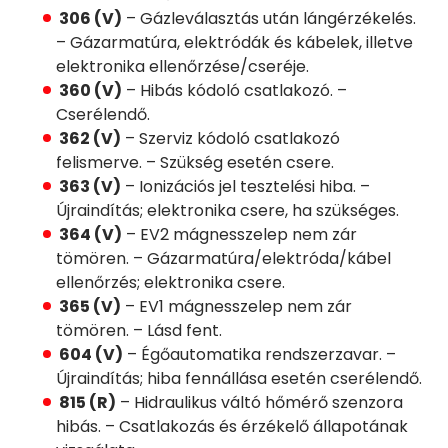
306 (V)
– Gázleválasztás után lángérzékelés.
– Gázarmatúra, elektródák és kábelek, illetve
elektronika ellenőrzése/cseréje.
360 (V)
– Hibás kódoló csatlakozó. –
Cserélendő.
362 (V)
– Szerviz kódoló csatlakozó
felismerve. – Szükség esetén csere.
363 (V)
– Ionizációs jel tesztelési hiba. –
Újraindítás; elektronika csere, ha szükséges.
364 (V)
– EV2 mágnesszelep nem zár
tömören. – Gázarmatúra/elektróda/kábel
ellenőrzés; elektronika csere.
365 (V)
– EV1 mágnesszelep nem zár
tömören. – Lásd fent.
604 (V)
– Égőautomatika rendszerzavar. –
Újraindítás; hiba fennállása esetén cserélendő.
815 (R)
– Hidraulikus váltó hőmérő szenzora
hibás. – Csatlakozás és érzékelő állapotának