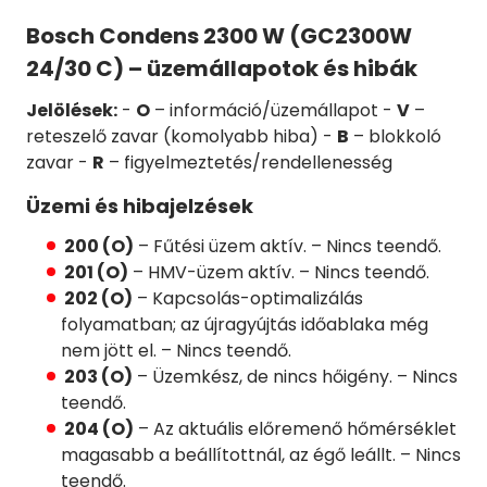
Bosch Condens 2300 W (GC2300W
24/30 C) – üzemállapotok és hibák
Jelölések:
-
O
– információ/üzemállapot -
V
–
reteszelő zavar (komolyabb hiba) -
B
– blokkoló
zavar -
R
– figyelmeztetés/rendellenesség
Üzemi és hibajelzések
200 (O)
– Fűtési üzem aktív. – Nincs teendő.
201 (O)
– HMV-üzem aktív. – Nincs teendő.
202 (O)
– Kapcsolás-optimalizálás
folyamatban; az újragyújtás időablaka még
nem jött el. – Nincs teendő.
203 (O)
– Üzemkész, de nincs hőigény. – Nincs
teendő.
204 (O)
– Az aktuális előremenő hőmérséklet
magasabb a beállítottnál, az égő leállt. – Nincs
teendő.