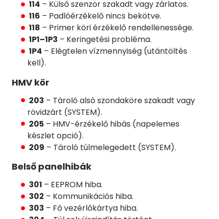
114
– Külső szenzor szakadt vagy zárlatos.
116
– Padlóérzékelő nincs bekötve.
118
– Primer köri érzékelő rendellenessége.
1P1–1P3
– Keringetési probléma.
1P4
– Elégtelen vízmennyiség (utántöltés
kell).
HMV kör
203
– Tároló alsó szondaköre szakadt vagy
rövidzárt (SYSTEM).
205
– HMV-érzékelő hibás (napelemes
készlet opció).
209
– Tároló túlmelegedett (SYSTEM).
Belső panelhibák
301
– EEPROM hiba.
302
– Kommunikációs hiba.
303
– Fő vezérlőkártya hiba.