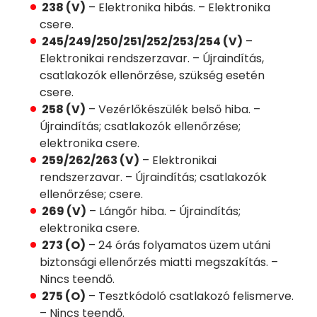
238 (V)
– Elektronika hibás. – Elektronika
csere.
245/249/250/251/252/253/254 (V)
–
Elektronikai rendszerzavar. – Újraindítás,
csatlakozók ellenőrzése, szükség esetén
csere.
258 (V)
– Vezérlőkészülék belső hiba. –
Újraindítás; csatlakozók ellenőrzése;
elektronika csere.
259/262/263 (V)
– Elektronikai
rendszerzavar. – Újraindítás; csatlakozók
ellenőrzése; csere.
269 (V)
– Lángőr hiba. – Újraindítás;
elektronika csere.
273 (O)
– 24 órás folyamatos üzem utáni
biztonsági ellenőrzés miatti megszakítás. –
Nincs teendő.
275 (O)
– Tesztkódoló csatlakozó felismerve.
– Nincs teendő.