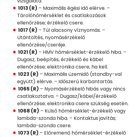
vizsgálata.
1013 (R)
– Maximális égési idő elérve. –
Tárolóhőmérséklet és csatlakozások
ellenőrzése; érzékelő csere.
1017 (R)
– Túl alacsony víznyomás. –
Utántöltés, nyomásérzékelő
ellenőrzése/cseréje.
1021 (R)
– HMV hőmérséklet-érzékelő hiba. –
Dugasz, beépítés, érzékelő és kábel
ellenőrzése; elektronika csere, ha kell.
1023 (R)
– Maximális üzemidő (standby-val
együtt) elérve. – Időszerű karbantartás.
1065 (R)
– Nyomásérzékelő hibás vagy nincs
csatlakoztatva. – Dugasz/kábel/érzékelő
ellenőrzése; elektronika csere szükség esetén.
1068 (R)
– Külső hőmérséklet-érzékelő vagy
lambda-szonda hiba. – Kontaktus javítás;
lambda-szonda csere.
1073 (R)
– Előremenő hőmérséklet-érzékelő