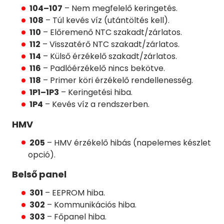
104–107
– Nem megfelelő keringetés.
108
– Túl kevés víz (utántöltés kell).
110
– Előremenő NTC szakadt/zárlatos.
112
– Visszatérő NTC szakadt/zárlatos.
114
– Külső érzékelő szakadt/zárlatos.
116
– Padlóérzékelő nincs bekötve.
118
– Primer köri érzékelő rendellenesség.
1P1–1P3
– Keringetési hiba.
1P4
– Kevés víz a rendszerben.
HMV
205
– HMV érzékelő hibás (napelemes készlet
opció).
Belső panel
301
– EEPROM hiba.
302
– Kommunikációs hiba.
303
– Főpanel hiba.