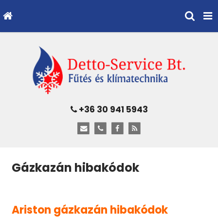
+36 30 941 5943
Gázkazán hibakódok
Ariston gázkazán hibakódok