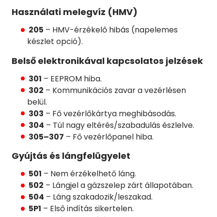
Használati melegvíz (HMV)
205
– HMV-érzékelő hibás (napelemes
készlet opció).
Belső elektronikával kapcsolatos jelzések
301
– EEPROM hiba.
302
– Kommunikációs zavar a vezérlésen
belül.
303
– Fő vezérlőkártya meghibásodás.
304
– Túl nagy eltérés/szabadulás észlelve.
305–307
– Fő vezérlőpanel hiba.
Gyújtás és lángfelügyelet
501
– Nem érzékelhető láng.
502
– Lángjel a gázszelep zárt állapotában.
504
– Láng szakadozik/leszakad.
5P1
– Első indítás sikertelen.