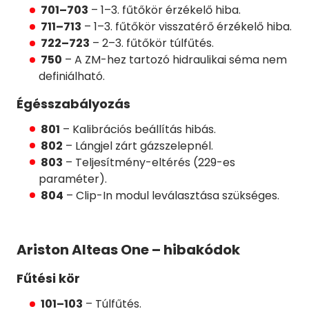
701–703
– 1–3. fűtőkör érzékelő hiba.
711–713
– 1–3. fűtőkör visszatérő érzékelő hiba.
722–723
– 2–3. fűtőkör túlfűtés.
750
– A ZM-hez tartozó hidraulikai séma nem
definiálható.
Égésszabályozás
801
– Kalibrációs beállítás hibás.
802
– Lángjel zárt gázszelepnél.
803
– Teljesítmény-eltérés (229-es
paraméter).
804
– Clip-In modul leválasztása szükséges.
Ariston Alteas One – hibakódok
Fűtési kör
101–103
– Túlfűtés.