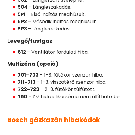
504
– Lángleszakadás.
5P1
– Első indítás meghiúsult.
5P2
– Második indítás meghiúsult.
5P3
– Lángleszakadás.
Levegő/füstgáz
612
– Ventilátor fordulati hiba.
Multizóna (opció)
701–703
– 1–3. fűtőkör szenzor hiba.
711–713
– 1–3. visszatérő szenzor hiba.
722–723
– 2–3. fűtőkör túlfűtött.
750
– ZM hidraulikai séma nem állítható be.
Bosch gázkazán hibakódok