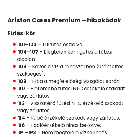
Ariston Cares Premium – hibakódok
Fűtési kör
101–103
– Túlfűtés észlelve.
104–107
– Elégtelen keringetés a fűtési
oldalon.
108
– Kevés a víz a rendszerben (utántöltés
szükséges).
109
– Hiba a megfelelőségi vizsgálat során.
110
– Előremenő fűtési NTC érzékelő szakadt
vagy zárlatos.
112
– Visszatérő fűtési NTC érzékelő szakadt
vagy zárlatos.
114
– Külső érzékelő szakadt vagy zárlatos.
116
– Padlóérzékelő nincs bekötve.
1P1–1P3
– Nem megfelelő vízkeringés.