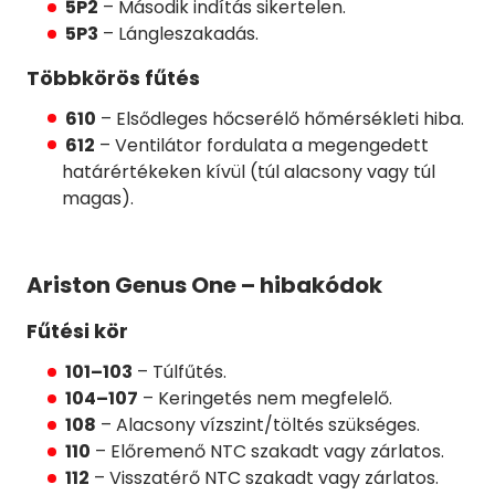
5P2
– Második indítás sikertelen.
5P3
– Lángleszakadás.
Többkörös fűtés
610
– Elsődleges hőcserélő hőmérsékleti hiba.
612
– Ventilátor fordulata a megengedett
határértékeken kívül (túl alacsony vagy túl
magas).
Ariston Genus One – hibakódok
Fűtési kör
101–103
– Túlfűtés.
104–107
– Keringetés nem megfelelő.
108
– Alacsony vízszint/töltés szükséges.
110
– Előremenő NTC szakadt vagy zárlatos.
112
– Visszatérő NTC szakadt vagy zárlatos.