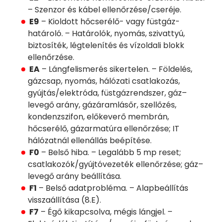
– Szenzor és kábel ellenőrzése/cseréje.
E9
– Kioldott hőcserélő- vagy füstgáz-
határoló. – Határolók, nyomás, szivattyú,
biztosíték, légtelenítés és vízoldali blokk
ellenőrzése.
EA
– Lángfelismerés sikertelen. – Földelés,
gázcsap, nyomás, hálózati csatlakozás,
gyújtás/elektróda, füstgázrendszer, gáz–
levegő arány, gázáramlásőr, szellőzés,
kondenzszifon, előkeverő membrán,
hőcserélő, gázarmatúra ellenőrzése; IT
hálózatnál ellenállás beépítése.
F0
– Belső hiba. – Legalább 5 mp reset;
csatlakozók/gyújtóvezeték ellenőrzése; gáz–
levegő arány beállítása.
F1
– Belső adatprobléma. – Alapbeállítás
visszaállítása (8.E).
F7
– Égő kikapcsolva, mégis lángjel. –