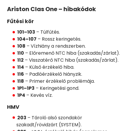
Ariston Clas One – hibakódok
Fűtési kör
101–103
– Túlfűtés.
104–107
– Rossz keringetés.
108
– Vízhiány a rendszerben.
110
– Előremenő NTC hiba (szakadás/zárlat).
112
– Visszatérő NTC hiba (szakadás/zárlat).
114
– Külső érzékelő hiba.
116
– Padlóérzékelő hiányzik.
118
– Primer érzékelő problémája.
1P1–1P3
– Keringetési gond.
1P4
– Kevés víz.
HMV
203
– Tároló alsó szondakör
szakadt/rövidzárt (SYSTEM).