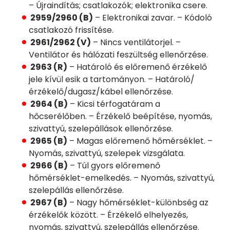
– Újraindítás; csatlakozók; elektronika csere.
2959/2960 (B)
– Elektronikai zavar. – Kódoló
csatlakozó frissítése.
2961/2962 (V)
– Nincs ventilátorjel. –
Ventilátor és hálózati feszültség ellenőrzése.
2963 (R)
– Határoló és előremenő érzékelő
jele kívül esik a tartományon. – Határoló/
érzékelő/dugasz/kábel ellenőrzése.
2964 (B)
– Kicsi térfogatáram a
hőcserélőben. – Érzékelő beépítése, nyomás,
szivattyú, szelepállások ellenőrzése.
2965 (B)
– Magas előremenő hőmérséklet. –
Nyomás, szivattyú, szelepek vizsgálata.
2966 (B)
– Túl gyors előremenő
hőmérséklet-emelkedés. – Nyomás, szivattyú,
szelepállás ellenőrzése.
2967 (B)
– Nagy hőmérséklet-különbség az
érzékelők között. – Érzékelő elhelyezés,
nyomás, szivattyú, szelepállás ellenőrzése.