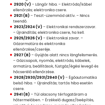
2920 (V)
– Lángőr hiba. – Elektróda/kábel
ellenőrzés; elektronika csere.
2921 (B)
– Teszt-üzemmód aktív. – Nincs
teendő.
2923/2924 (V)
– Elektronikai rendszerzavar.
– Újraindítás; elektronika csere, ha kell.
2925/2926 (V)
– Elektronikai zavar. –
Gázarmatúra és elektronika
ellenőrzése/cseréje.
2927 (B)
– Gyújtás alatt nincs lángfelismerés.
– Gázcsapok, nyomás, elektróda, kábelek,
armatúra, beállítások, füstgáz/égési levegő és
hőcserélő ellenőrzése.
2928/2930/2931/2940 (V)
– Égőautomatika
belső hiba. – Újraindítás; tartós hiba esetén
csere.
2941 (B)
– Túl alacsony térfogatáram a
hőtermelőben. – Érzékelő dugasz/beépítés,