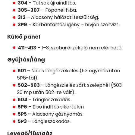
304
– Túl sok újraindítás.
305–307
– Főpanel hiba.
313
– Alacsony hálózati feszültség.
3P9
– Karbantartási igény – hívjon szervizt.
Külső panel
411–413
– 1–3. szobai érzékelő nem elérhető.
Gyújtás/láng
501
– Nincs lángérzékelés (5× egymás után
5P6-tal).
502–503
– Lángészlelés zárt szelepnél (503
20 mp után 502-re vált).
504
– Lángleszakadás.
5P6
– Első indítás sikertelen.
5P5
– Alacsony gáznyomás.
5P3
– Lángleszakadás.
Levegő/füstgáz