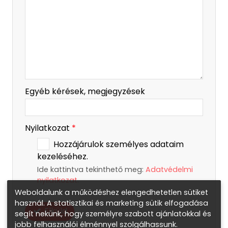
Egyéb kérések, megjegyzések
Nyilatkozat
*
Hozzájárulok személyes adataim
kezeléséhez.
Ide kattintva tekinthető meg:
Adatvédelmi
nyilatkozat
.
Weboldalunk a működéshez elengedhetetlen sütiket
használ. A statisztikai és marketing sütik elfogadása
Elküld
segít nekünk, hogy személyre szabott ajánlatokkal és
jobb felhasználói élménnyel szolgálhassunk.