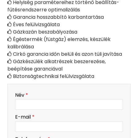
Helyiség paramétereihez történő beállítás-

fűtésrendszerre optimalizálás
Garancia hosszabbító karbantartása

Éves felülvizsgálata

Gázkazán beszabályozása

Égéstermék (füstgáz) elemzés, készülék

kalibrálása
Cirkó garancia időn belüli és azon túli javítása

Gázkészülék alkatrészek beszerezése,

beépítése garanciával
Biztonságtechnikai felülvizsgálata

-
Név
*
-
E-mail
*