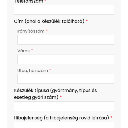
-
Telefonszám
*
-
Cím (ahol a készülék található)
*
Irányítószám
*
-
Város
*
-
-
Utca, házszám
*
Készülék típusa (gyártmány, típus és
esetleg gyári szám)
*
Hibajelenség (a hibajelenség rövid leírása)
*