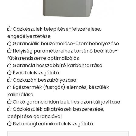
Gázkészülék telepítése-felszerelése,

engedélyeztetése
Garanciális beüzemelése-üzembehelyezése

Helyiség paramétereihez történő beállítás-

fűtésrendszerre optimalizálás
Garancia hosszabbító karbantartása

Éves felülvizsgálata

Gázkazán beszabályozása

Égéstermék (füstgáz) elemzés, készülék

kalibrálása
Cirkó garancia időn belüli és azon túli javítása

Gázkészülék alkatrészek beszerezése,

beépítése garanciával
Biztonságtechnikai felülvizsgálata
