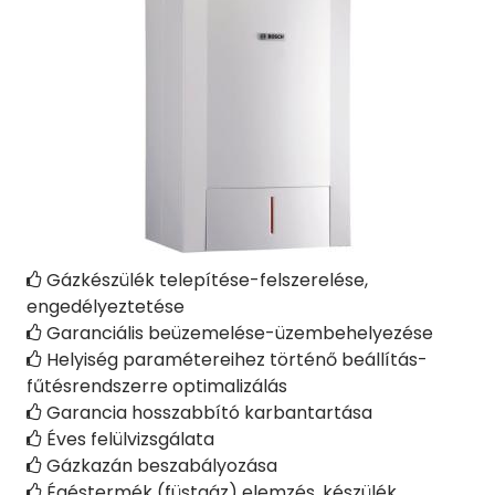
Gázkészülék telepítése-felszerelése,

engedélyeztetése
Garanciális beüzemelése-üzembehelyezése

Helyiség paramétereihez történő beállítás-

fűtésrendszerre optimalizálás
Garancia hosszabbító karbantartása

Éves felülvizsgálata

Gázkazán beszabályozása

Égéstermék (füstgáz) elemzés, készülék
