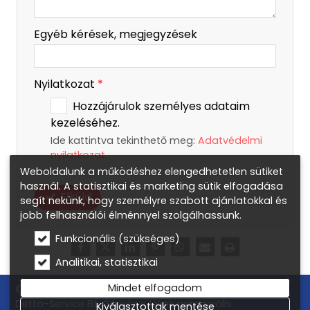
Egyéb kérések, megjegyzések
Nyilatkozat
*
Hozzájárulok személyes adataim
kezeléséhez.
Ide kattintva tekinthető meg:
Adatvédelmi
nyilatkozat
.
Weboldalunk a működéshez elengedhetetlen sütiket
használ. A statisztikai és marketing sütik elfogadása
Elküld
segít nekünk, hogy személyre szabott ajánlatokkal és
jobb felhasználói élménnyel szolgálhassunk.
Funkcionális (szükséges)
Analitikai, statisztikai
Mindet elfogadom
© 2026 Gázkazán csere, gázkészülék márkaszerviz –
Detto-Service Bt. Gázkészülékek garanciális
Kiválasztottak mentése