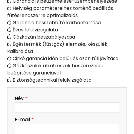
Garanciális beüzemelése-üzembehelyezése

Helyiség paramétereihez történő beállítás-

fűtésrendszerre optimalizálás
Garancia hosszabbító karbantartása

Éves felülvizsgálata

Gázkazán beszabályozása

Égéstermék (füstgáz) elemzés, készülék

kalibrálása
Cirkó garancia időn belüli és azon túli javítása

Gázkészülék alkatrészek beszerezése,

beépítése garanciával
Biztonságtechnikai felülvizsgálata

-
Név
*
-
E-mail
*