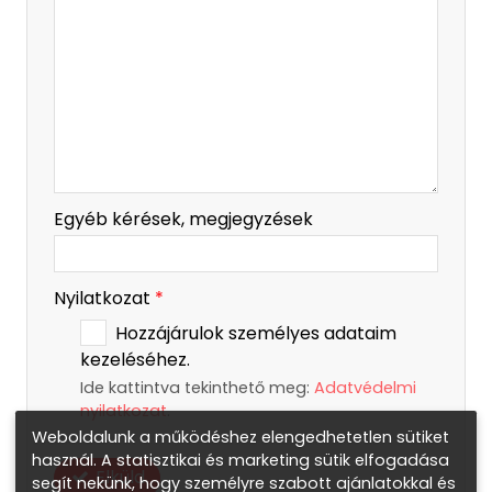
Egyéb kérések, megjegyzések
Nyilatkozat
*
Hozzájárulok személyes adataim
kezeléséhez.
Ide kattintva tekinthető meg:
Adatvédelmi
nyilatkozat
.
Weboldalunk a működéshez elengedhetetlen sütiket
használ. A statisztikai és marketing sütik elfogadása
Elküld
segít nekünk, hogy személyre szabott ajánlatokkal és