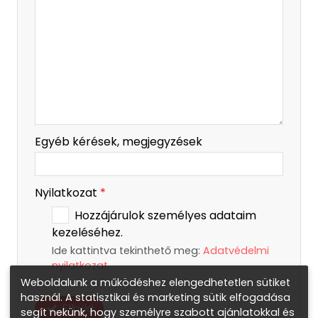
Egyéb kérések, megjegyzések
Nyilatkozat
*
Hozzájárulok személyes adataim
kezeléséhez.
Ide kattintva tekinthető meg:
Adatvédelmi
nyilatkozat
.
Weboldalunk a működéshez elengedhetetlen sütiket
használ. A statisztikai és marketing sütik elfogadása
Elküld
segít nekünk, hogy személyre szabott ajánlatokkal és