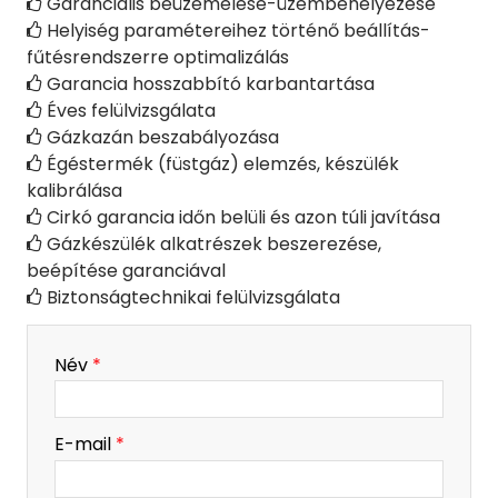
Garanciális beüzemelése-üzembehelyezése

Helyiség paramétereihez történő beállítás-

fűtésrendszerre optimalizálás
Garancia hosszabbító karbantartása

Éves felülvizsgálata

Gázkazán beszabályozása

Égéstermék (füstgáz) elemzés, készülék

kalibrálása
Cirkó garancia időn belüli és azon túli javítása

Gázkészülék alkatrészek beszerezése,

beépítése garanciával
Biztonságtechnikai felülvizsgálata

-
Név
*
-
E-mail
*