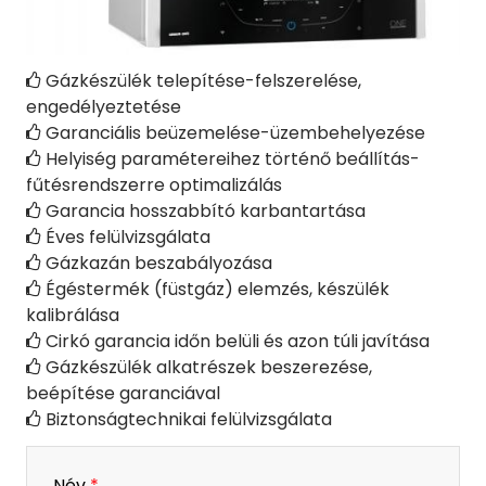
Gázkészülék telepítése-felszerelése,

engedélyeztetése
Garanciális beüzemelése-üzembehelyezése

Helyiség paramétereihez történő beállítás-

fűtésrendszerre optimalizálás
Garancia hosszabbító karbantartása

Éves felülvizsgálata

Gázkazán beszabályozása

Égéstermék (füstgáz) elemzés, készülék

kalibrálása
Cirkó garancia időn belüli és azon túli javítása

Gázkészülék alkatrészek beszerezése,

beépítése garanciával
Biztonságtechnikai felülvizsgálata

-
Név
*