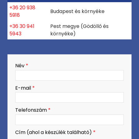
+36 20 938
Budapest és környéke
5918
+36 30 941
Pest megye (Gödöllő és
5943
környéke)
-
Név
*
-
E-mail
*
-
Telefonszám
*
-
Cím (ahol a készülék található)
*