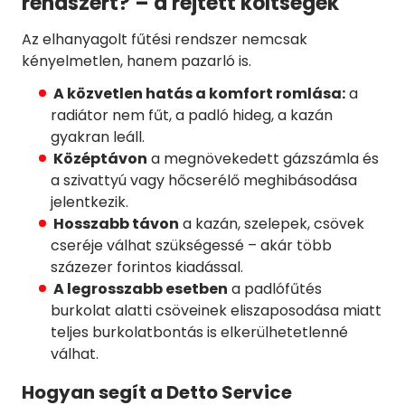
rendszert? – a rejtett költségek
Az elhanyagolt fűtési rendszer nemcsak
kényelmetlen, hanem pazarló is.
A közvetlen hatás a komfort romlása:
a
radiátor nem fűt, a padló hideg, a kazán
gyakran leáll.
Középtávon
a megnövekedett gázszámla és
a szivattyú vagy hőcserélő meghibásodása
jelentkezik.
Hosszabb távon
a kazán, szelepek, csövek
cseréje válhat szükségessé – akár több
százezer forintos kiadással.
A legrosszabb esetben
a padlófűtés
burkolat alatti csöveinek eliszaposodása miatt
teljes burkolatbontás is elkerülhetetlenné
válhat.
Hogyan segít a Detto Service