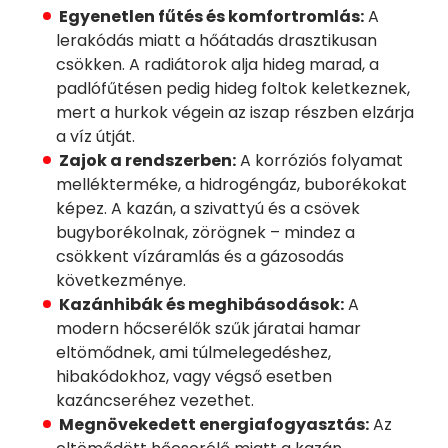
Egyenetlen fűtés és komfortromlás:
A
lerakódás miatt a hőátadás drasztikusan
csökken. A radiátorok alja hideg marad, a
padlófűtésen pedig hideg foltok keletkeznek,
mert a hurkok végein az iszap részben elzárja
a víz útját.
Zajok a rendszerben:
A korróziós folyamat
mellékterméke, a hidrogéngáz, buborékokat
képez. A kazán, a szivattyú és a csövek
bugyborékolnak, zörögnek – mindez a
csökkent vízáramlás és a gázosodás
következménye.
Kazánhibák és meghibásodások:
A
modern hőcserélők szűk járatai hamar
eltömődnek, ami túlmelegedéshez,
hibakódokhoz, vagy végső esetben
kazáncseréhez vezethet.
Megnövekedett energiafogyasztás:
Az