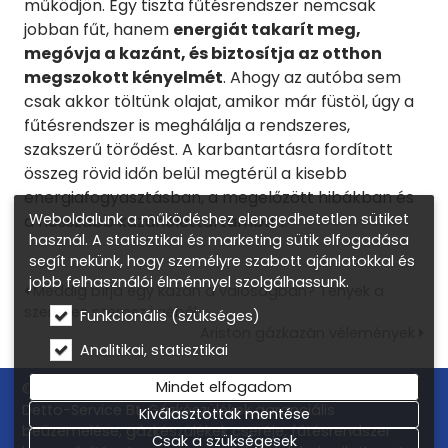
működjön. Egy tiszta fűtésrendszer nemcsak
jobban fűt, hanem
energiát takarít meg,
megóvja a kazánt, és biztosítja az otthon
megszokott kényelmét
. Ahogy az autóba sem
csak akkor töltünk olajat, amikor már füstöl, úgy a
fűtésrendszer is meghálálja a rendszeres,
szakszerű törődést. A karbantartásra fordított
összeg rövid időn belül megtérül a kisebb
energiafogyasztásban, a megelőzött hibákban és
Weboldalunk a működéshez elengedhetetlen sütiket
a hosszabb kazánélettartamban.
használ. A statisztikai és marketing sütik elfogadása
segít nekünk, hogy személyre szabott ajánlatokkal és
jobb felhasználói élménnyel szolgálhassunk.
Meddig bírja egy kazán a valóságban? Tények a
szervizes szemszögéből
Funkcionális (szükséges)
Ariston gázkazán vélemények
Analitikai, statisztikai
Mindet elfogadom
© 2026 Gázkazán csere, gázkészülék márkaszerviz –
Detto-Service Bt. Gázkészülékek garanciális
Kiválasztottak mentése
beüzemelése, gázkészülékek cseréje, fűtésrendszer
Csak a szükségesek