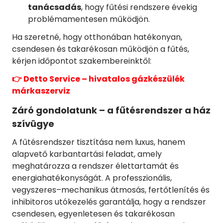
tanácsadás
, hogy fűtési rendszere évekig
problémamentesen működjön.
Ha szeretné, hogy otthonában hatékonyan,
csendesen és takarékosan működjön a fűtés,
kérjen időpontot szakembereinktől:
👉 Detto Service – hivatalos gázkészülék
márkaszerviz
Záró gondolatunk – a fűtésrendszer a ház
szívügye
A fűtésrendszer tisztítása nem luxus, hanem
alapvető karbantartási feladat, amely
meghatározza a rendszer élettartamát és
energiahatékonyságát. A professzionális,
vegyszeres–mechanikus átmosás, fertőtlenítés és
inhibitoros utókezelés garantálja, hogy a rendszer
csendesen, egyenletesen és takarékosan