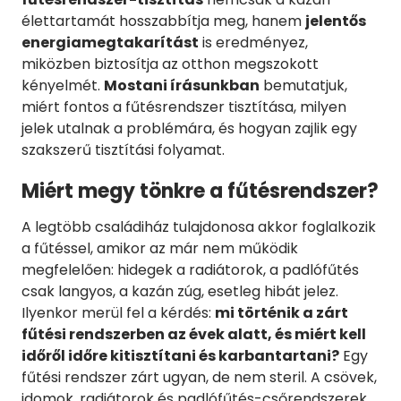
élettartamát hosszabbítja meg, hanem
jelentős
energiamegtakarítást
is eredményez,
miközben biztosítja az otthon megszokott
kényelmét.
Mostani írásunkban
bemutatjuk,
miért fontos a fűtésrendszer tisztítása, milyen
jelek utalnak a problémára, és hogyan zajlik egy
szakszerű tisztítási folyamat.
Miért megy tönkre a fűtésrendszer?
A legtöbb családiház tulajdonosa akkor foglalkozik
a fűtéssel, amikor az már nem működik
megfelelően: hidegek a radiátorok, a padlófűtés
csak langyos, a kazán zúg, esetleg hibát jelez.
Ilyenkor merül fel a kérdés:
mi történik a zárt
fűtési rendszerben az évek alatt, és miért kell
időről időre kitisztítani és karbantartani?
Egy
fűtési rendszer zárt ugyan, de nem steril. A csövek,
idomok, radiátorok és padlófűtés-csőrendszerek