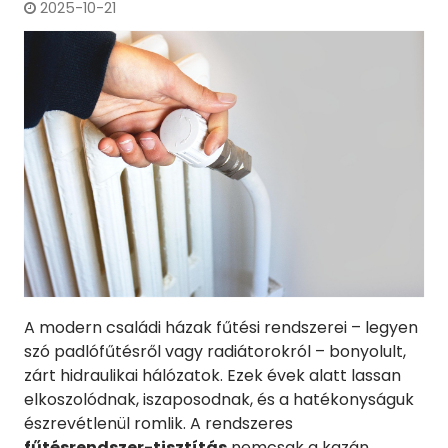
2025-10-21
A modern családi házak fűtési rendszerei – legyen
szó padlófűtésről vagy radiátorokról – bonyolult,
zárt hidraulikai hálózatok. Ezek évek alatt lassan
elkoszolódnak, iszaposodnak, és a hatékonyságuk
észrevétlenül romlik. A rendszeres
fűtésrendszer-tisztítás
nemcsak a kazán