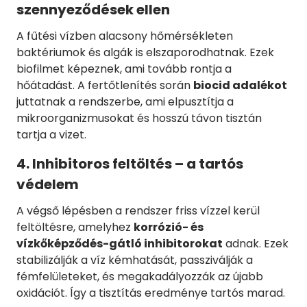
szennyeződések ellen
A fűtési vízben alacsony hőmérsékleten
baktériumok és algák is elszaporodhatnak. Ezek
biofilmet képeznek, ami tovább rontja a
hőátadást. A fertőtlenítés során
biocid adalékot
juttatnak a rendszerbe, ami elpusztítja a
mikroorganizmusokat és hosszú távon tisztán
tartja a vizet.
4. Inhibitoros feltöltés – a tartós
védelem
A végső lépésben a rendszer friss vízzel kerül
feltöltésre, amelyhez
korrózió- és
vízkőképződés-gátló inhibitorokat
adnak. Ezek
stabilizálják a víz kémhatását, passziválják a
fémfelületeket, és megakadályozzák az újabb
oxidációt. Így a tisztítás eredménye tartós marad.