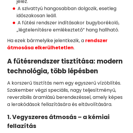
jelez.
A szivattyú hangosabban dolgozik, esetleg
időszakosan leáll.
A fűtési rendszer indításakor bugyborékoló,
„légtelenítésre emlékeztető” hang hallható.
Ha ezek bármelyike jelentkezik, a
rendszer
átmosása elkerülhetetlen
.
A fűtésrendszer tisztítása: modern
technológia, több lépésben
A korszerű tisztítás nem egy egyszerű vízöblítés.
Szakember végzi speciális, nagy teljesítményű,
reverzibilis áramlású berendezéssel, amely képes
a lerakódások fellazítására és eltávolítására.
1. Vegyszeres átmosás – a kémiai
fellazítás