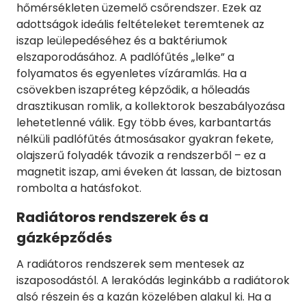
hőmérsékleten üzemelő csőrendszer. Ezek az
adottságok ideális feltételeket teremtenek az
iszap leülepedéséhez és a baktériumok
elszaporodásához. A padlófűtés „lelke” a
folyamatos és egyenletes vízáramlás. Ha a
csövekben iszapréteg képződik, a hőleadás
drasztikusan romlik, a kollektorok beszabályozása
lehetetlenné válik. Egy több éves, karbantartás
nélküli padlófűtés átmosásakor gyakran fekete,
olajszerű folyadék távozik a rendszerből – ez a
magnetit iszap, ami éveken át lassan, de biztosan
rombolta a hatásfokot.
Radiátoros rendszerek és a
gázképződés
A radiátoros rendszerek sem mentesek az
iszaposodástól. A lerakódás leginkább a radiátorok
alsó részein és a kazán közelében alakul ki. Ha a