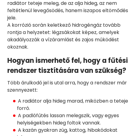
radiátor teteje meleg, de az alja hideg, az nem
feltétlenül levegősödés, hanem iszapos eltömődés
jele.
A korrózió során keletkező hidrogéngáz tovább
rontja a helyzetet: légzsákokat képez, amelyek
akadályozzák a vízáramlást és zajos működést
okoznak.
Hogyan ismerhető fel, hogy a fűtési
rendszer tisztítására van szükség?
Több árulkodó jel is utal arra, hogy a rendszer már
szennyezett:
A radiátor alja hideg marad, miközben a teteje
forró.
A padlófűtés lassan melegszik, vagy egyes
helyiségekben hideg foltok vannak.
A kazán gyakran zúg, kattog, hibakódokat