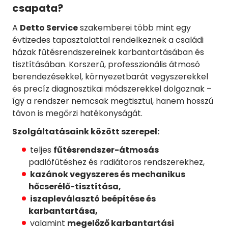
csapata?
A
Detto Service
szakemberei több mint egy
évtizedes tapasztalattal rendelkeznek a családi
házak fűtésrendszereinek karbantartásában és
tisztításában. Korszerű, professzionális átmosó
berendezésekkel, környezetbarát vegyszerekkel
és precíz diagnosztikai módszerekkel dolgoznak –
így a rendszer nemcsak megtisztul, hanem hosszú
távon is megőrzi hatékonyságát.
Szolgáltatásaink között szerepel:
teljes
fűtésrendszer-átmosás
padlófűtéshez és radiátoros rendszerekhez,
kazánok vegyszeres és mechanikus
hőcserélő-tisztítása,
iszapleválasztó beépítése és
karbantartása,
valamint
megelőző karbantartási