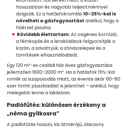
eltömődött hőcserélő miatt a kazán
hosszabban és nagyobb teljesítménnyel
dolgozik. Ez a hatásfokromlás
10–25%-kal is
növelheti a gázfogyasztást
anélkül, hogy a
hőérzet javulna.
Rövidebb élettartam:
Az oxigénes korrózió,
a fémkopás és a lerakódások felgyorsítják a
kazán, a szivattyúk, a zónaszelepek és a
tömítések elhasználódását.
Egy 120 m²-es családi ház éves gázfogyasztása
jellemzően 1800–2000 m³. Ha a hatásfok 15%-kal
romlik az iszaposodás miatt, az évente akár 60–80
ezer forint pluszkiadást is jelenthet – anélkül, hogy
melegebb lenne a lakásban.
Padlófűtés: különösen érzékeny a
„néma gyilkosra”
A padlófűtés hosszú, kis átmérőjű, alacsony