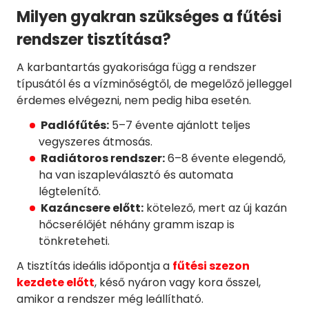
Milyen gyakran szükséges a fűtési
rendszer tisztítása?
A karbantartás gyakorisága függ a rendszer
típusától és a vízminőségtől, de megelőző jelleggel
érdemes elvégezni, nem pedig hiba esetén.
Padlófűtés:
5–7 évente ajánlott teljes
vegyszeres átmosás.
Radiátoros rendszer:
6–8 évente elegendő,
ha van iszapleválasztó és automata
légtelenítő.
Kazáncsere előtt:
kötelező, mert az új kazán
hőcserélőjét néhány gramm iszap is
tönkreteheti.
A tisztítás ideális időpontja a
fűtési szezon
kezdete előtt
, késő nyáron vagy kora ősszel,
amikor a rendszer még leállítható.