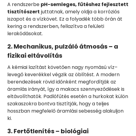
A rendszerbe
pH-semleges, fűtéshez fejlesztett
tisztítószert
juttatnak, amely oldja a korróziós
iszapot és a vízkövet. Ez a folyadék több órán át
kering a rendszerben, fellazítva a felületi
lerakódásokat.
2. Mechanikus, pulzáló átmosás – a
fizikai eltávolítás
A kémiai lazítást követően nagy nyomású víz–
levegő keverékkel végzik az öblítést. A modern
berendezések rövid időnként megfordítják az
áramlás irányát, így a makacs szennyeződések is
eltávolíthatók. Padlófűtés esetén a hurkokat külön
szakaszokra bontva tisztítják, hogy a teljes
hosszban megfelelő áramlási sebesség alakuljon
ki.
3. Fertőtlenítés – biológiai