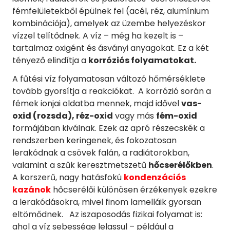
fémfelületekből épülnek fel (acél, réz, alumínium
kombinációja), amelyek az üzembe helyezéskor
vízzel telítődnek. A víz – még ha kezelt is –
tartalmaz oxigént és ásványi anyagokat. Ez a két
tényező elindítja a
korróziós folyamatokat.
A fűtési víz folyamatosan változó hőmérséklete
tovább gyorsítja a reakciókat. A korrózió során a
fémek ionjai oldatba mennek, majd idővel
vas-
oxid (rozsda), réz-oxid
vagy más
fém-oxid
formájában kiválnak. Ezek az apró részecskék a
rendszerben keringenek, és fokozatosan
lerakódnak a csövek falán, a radiátorokban,
valamint a szűk keresztmetszetű
hőcserélőkben
.
A korszerű, nagy hatásfokú
kondenzációs
kazánok
hőcserélői különösen érzékenyek ezekre
a lerakódásokra, mivel finom lamelláik gyorsan
eltömődnek. Az iszaposodás fizikai folyamat is:
ahol a víz sebessége lelassul – például a