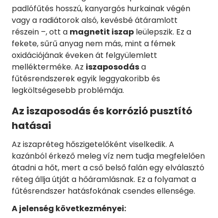
padlófűtés hosszú, kanyargós hurkainak végén
vagy a radiátorok alsó, kevésbé átáramlott
részein –, ott a
magnetit iszap
leülepszik. Ez a
fekete, sűrű anyag nem más, mint a fémek
oxidációjának éveken át felgyülemlett
mellékterméke. Az
iszaposodás
a
fűtésrendszerek egyik leggyakoribb és
legköltségesebb problémája.
Az iszaposodás és korrózió pusztító
hatásai
Az iszapréteg hőszigetelőként viselkedik. A
kazánból érkező meleg víz nem tudja megfelelően
átadni a hőt, mert a cső belső falán egy elválasztó
réteg állja útját a hőáramlásnak. Ez a folyamat a
fűtésrendszer hatásfokának csendes ellensége.
A jelenség következményei: