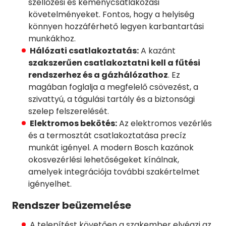
szellőzési és kéménycsatlakozási
követelményeket. Fontos, hogy a helyiség
könnyen hozzáférhető legyen karbantartási
munkákhoz.
Hálózati csatlakoztatás:
A kazánt
szakszerűen csatlakoztatni kell a fűtési
rendszerhez és a gázhálózathoz
. Ez
magában foglalja a megfelelő csövezést, a
szivattyú, a tágulási tartály és a biztonsági
szelep felszerelését.
Elektromos bekötés:
Az elektromos vezérlés
és a termosztát csatlakoztatása precíz
munkát igényel. A modern Bosch kazánok
okosvezérlési lehetőségeket kínálnak,
amelyek integrációja további szakértelmet
igényelhet.
Rendszer beüzemelése
A telepítést követően a szakember elvégzi az