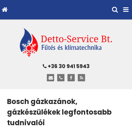
+36 30 941 5943
Bosch gázkazánok,
gázkészülékek legfontosabb
tudnivalói