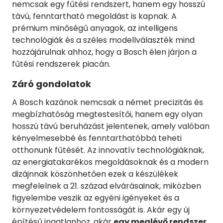
nemcsak egy fűtési rendszert, hanem egy hosszú
távú, fenntartható megoldást is kapnak. A
prémium minőségű anyagok, az intelligens
technológiák és a széles modellválaszték mind
hozzájárulnak ahhoz, hogy a Bosch élen járjon a
fűtési rendszerek piacán.
Záró gondolatok
A Bosch kazánok nemcsak a német precizitás és
megbízhatóság megtestesítői, hanem egy olyan
hosszú távú beruházást jelentenek, amely valóban
kényelmesebbé és fenntarthatóbbá teheti
otthonunk fűtését. Az innovatív technológiáknak,
az energiatakarékos megoldásoknak és a modern
dizájnnak köszönhetően ezek a készülékek
megfelelnek a 21. század elvárásainak, miközben
figyelembe veszik az egyéni igényeket és a
környezetvédelem fontosságát is. Akár egy új
építésű ingatlanhoz, akár
egy meglévő rendszer