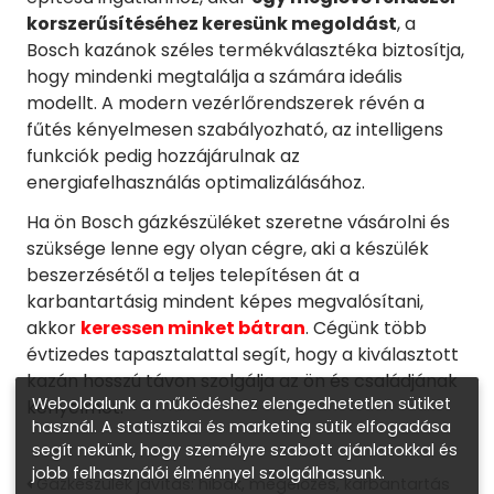
korszerűsítéséhez keresünk megoldást
, a
Bosch kazánok széles termékválasztéka biztosítja,
hogy mindenki megtalálja a számára ideális
modellt. A modern vezérlőrendszerek révén a
fűtés kényelmesen szabályozható, az intelligens
funkciók pedig hozzájárulnak az
energiafelhasználás optimalizálásához.
Ha ön Bosch gázkészüléket szeretne vásárolni és
szüksége lenne egy olyan cégre, aki a készülék
beszerzésétől a teljes telepítésen át a
karbantartásig mindent képes megvalósítani,
akkor
keressen minket bátran
. Cégünk több
évtizedes tapasztalattal segít, hogy a kiválasztott
kazán hosszú távon szolgálja az ön és családjának
Weboldalunk a működéshez elengedhetetlen sütiket
kényelmét.
használ. A statisztikai és marketing sütik elfogadása
segít nekünk, hogy személyre szabott ajánlatokkal és
jobb felhasználói élménnyel szolgálhassunk.
Gázkészülék javítás: hibák, megelőzés, karbantartás