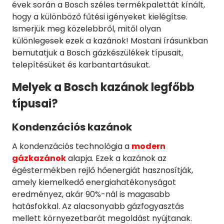
évek során a Bosch széles termékpalettát kínált,
hogy a különböző fűtési igényeket kielégítse.
Ismerjük meg közelebbről, mitől olyan
különlegesek ezek a kazánok! Mostani írásunkban
bemutatjuk a Bosch gázkészülékek típusait,
telepítésüket és karbantartásukat.
Melyek a Bosch kazánok legfőbb
típusai?
Kondenzációs kazánok
A kondenzációs technológia a
modern
gázkazánok
alapja. Ezek a kazánok az
égéstermékben rejlő hőenergiát hasznosítják,
amely kiemelkedő energiahatékonyságot
eredményez, akár 90%-nál is magasabb
hatásfokkal. Az alacsonyabb gázfogyasztás
mellett környezetbarát megoldást nyújtanak.