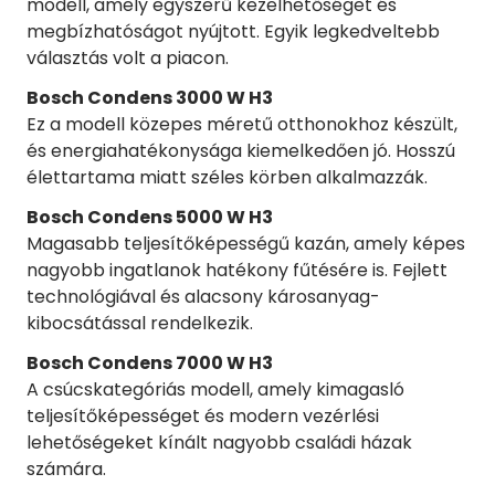
modell, amely egyszerű kezelhetőséget és
megbízhatóságot nyújtott. Egyik legkedveltebb
választás volt a piacon.
Bosch Condens 3000 W H3
Ez a modell közepes méretű otthonokhoz készült,
és energiahatékonysága kiemelkedően jó. Hosszú
élettartama miatt széles körben alkalmazzák.
Bosch Condens 5000 W H3
Magasabb teljesítőképességű kazán, amely képes
nagyobb ingatlanok hatékony fűtésére is. Fejlett
technológiával és alacsony károsanyag-
kibocsátással rendelkezik.
Bosch Condens 7000 W H3
A csúcskategóriás modell, amely kimagasló
teljesítőképességet és modern vezérlési
lehetőségeket kínált nagyobb családi házak
számára.