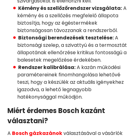
szivárgásokat is ellenőrizni kell.
Kémény és szellőzőrendszer vizsgálata:
A
kémény és a szellőzés megfelelő állapota
biztosítja, hogy az égéstermékek
biztonságosan távozzanak a rendszerből.
Biztonsági berendezések tesztelése:
A
biztonsági szelep, a szivattyú és a termosztát
állapotának ellenőrzése kritikus fontosságú a
balesetek megelőzése érdekében.
Rendszer kalibrálása:
A kazán működési
paramétereinek finomhangolása lehetővé
teszi, hogy a készülék az aktuális igényekhez
igazodva, a lehető legnagyobb
hatékonysággal működjön.
Miért érdemes Bosch kazánt
választani?
A
Bosch gázkazánok
választásával a vásárlók