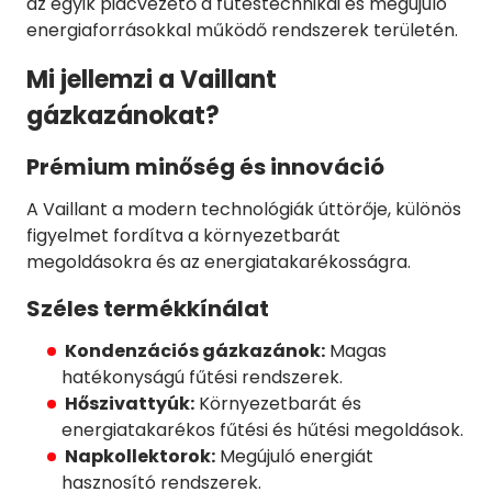
az egyik piacvezető a fűtéstechnikai és megújuló
energiaforrásokkal működő rendszerek területén.
Mi jellemzi a Vaillant
gázkazánokat?
Prémium minőség és innováció
A Vaillant a modern technológiák úttörője, különös
figyelmet fordítva a környezetbarát
megoldásokra és az energiatakarékosságra.
Széles termékkínálat
Kondenzációs gázkazánok:
Magas
hatékonyságú fűtési rendszerek.
Hőszivattyúk:
Környezetbarát és
energiatakarékos fűtési és hűtési megoldások.
Napkollektorok:
Megújuló energiát
hasznosító rendszerek.