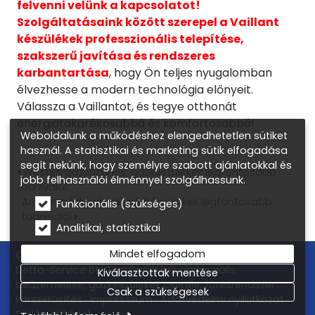
felvenni velünk a kapcsolatot!
Szolgáltatásaink között szerepel a Vaillant
készülékek professzionális telepítése,
szakszerű javítása és rendszeres
karbantartása
, hogy Ön teljes nyugalomban
élvezhesse a modern technológia előnyeit.
Válassza a Vaillantot, és tegye otthonát
energiatakarékosabbá és komfortosabbá!
Weboldalunk a működéshez elengedhetetlen sütiket
használ. A statisztikai és marketing sütik elfogadása
segít nekünk, hogy személyre szabott ajánlatokkal és
Westen gázkazánok, gázkészülékek legfontosabb
jobb felhasználói élménnyel szolgálhassunk.
tudnivalói
Ariston gázkazánok, gázkészülékek legfontosabb
Funkcionális (szükséges)
tudnivalói
Analitikai, statisztikai
Mindet elfogadom
© 2026 Gázkazán csere, gázkészülék márkaszerviz –
Detto-Service Bt. Gázkészülékek garanciális
Kiválasztottak mentése
beüzemelése, gázkészülékek cseréje, fűtésrendszer
Csak a szükségesek
korszerűsítés
Impresszum
Adatvédelmi nyilatkozat
Süti beállítások