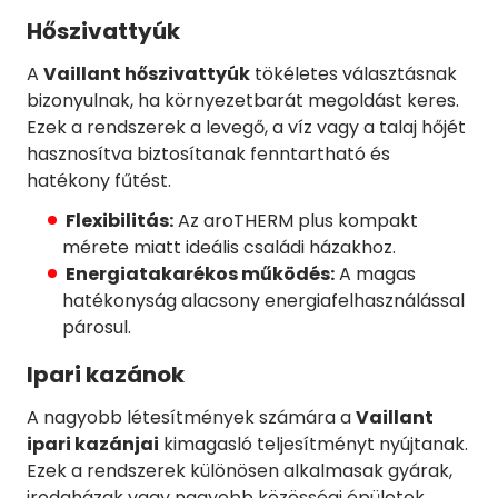
Hőszivattyúk
A
Vaillant hőszivattyúk
tökéletes választásnak
bizonyulnak, ha környezetbarát megoldást keres.
Ezek a rendszerek a levegő, a víz vagy a talaj hőjét
hasznosítva biztosítanak fenntartható és
hatékony fűtést.
Flexibilitás:
Az aroTHERM plus kompakt
mérete miatt ideális családi házakhoz.
Energiatakarékos működés:
A magas
hatékonyság alacsony energiafelhasználással
párosul.
Ipari kazánok
A nagyobb létesítmények számára a
Vaillant
ipari kazánjai
kimagasló teljesítményt nyújtanak.
Ezek a rendszerek különösen alkalmasak gyárak,
irodaházak vagy nagyobb közösségi épületek