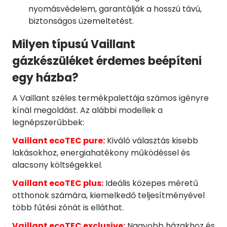
nyomásvédelem, garantálják a hosszú távú,
biztonságos üzemeltetést.
Milyen típusú Vaillant
gázkészüléket érdemes beépíteni
egy házba?
A Vaillant széles termékpalettája számos igényre
kínál megoldást. Az alábbi modellek a
legnépszerűbbek:
Vaillant ecoTEC pure:
Kiváló választás kisebb
lakásokhoz, energiahatékony működéssel és
alacsony költségekkel.
Vaillant ecoTEC plus:
Ideális közepes méretű
otthonok számára, kiemelkedő teljesítményével
több fűtési zónát is elláthat.
Vaillant ecoTEC exclusive:
Nagyobb házakhoz és