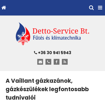
+36 30 941 5943
A Vaillant gázkazánok,
gázkészülékek legfontosabb
tudnivalói