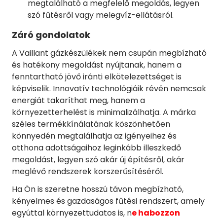
megtalálható a megfelelő megoldás, legyen
szó fűtésről vagy melegvíz-ellátásról.
Záró gondolatok
A Vaillant gázkészülékek nem csupán megbízható
és hatékony megoldást nyújtanak, hanem a
fenntartható jövő iránti elkötelezettséget is
képviselik. Innovatív technológiáik révén nemcsak
energiát takaríthat meg, hanem a
környezetterhelést is minimalizálhatja. A márka
széles termékkínálatának köszönhetően
könnyedén megtalálhatja az igényeihez és
otthona adottságaihoz leginkább illeszkedő
megoldást, legyen szó akár új építésről, akár
meglévő rendszerek korszerűsítéséről.
Ha Ön is szeretne hosszú távon megbízható,
kényelmes és gazdaságos fűtési rendszert, amely
egyúttal környezettudatos is, n
e habozzon