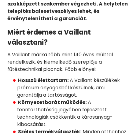
szakképzett szakember végezheti. A helytelen
telepítés balesetveszélyes lehet, és
érvénytelenítheti a garanciát.
Miért érdemes a Vaillant
választani?
A Vaillant márka több mint 140 éves múlttal
rendelkezik, és kiemelkedő szereplője a
fűtéstechnikai piacnak. Főbb előnyei:
Hosszú élettartam:
A Vaillant készülékek
prémium anyagokból készülnek, ami
garantálja a tartósságot.
Környezetbarát működés:
A
fenntarthatóság jegyében fejlesztett
technológiák csökkentik a károsanyag-
kibocsátást.
Széles termékválaszték:
Minden otthonhoz