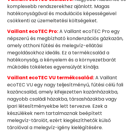
komplexebb rendszerekhez ajánlott. Magas
hatékonyságával és modulációs képességeivel
csökkenti az üzemeltetési költségeket.
Vaillant ecoTEC Pro:
A Vaillant ecoTEC Pro egy
népszerű és megbízható kondenzációs gázkazán,
amely otthoni fűtési és melegvíz-ellátási
megoldásokhoz ideális. Ez a termékcsalád a
hatékonyság, a kényelem és a környezetbarát
működés tökéletes egyensúlyát kínálja.
Vaillant ecoTEC VU termékcsalád:
A Vaillant
ecoTEC VU egy nagy teljesítményű, fűtési célú fali
kazáncsalád, amely kifejezetten kazánházakba,
nagyobb családi házakba, társasházakba vagy
ipari létesítményekbe lett tervezve. Ezek a
készülékek nem tartalmaznak beépített
melegvíz-tárolót, ezért kiegészíthetők külső
tárolóval a melegvíz-igény kielégítésére.