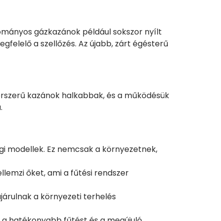
yományos gázkazánok például sokszor nyílt
gfelelő a szellőzés. Az újabb, zárt égésterű
korszerű kazánok halkabbak, és a működésük
.
gi modellek. Ez nemcsak a környezetnek,
emzi őket, ami a fűtési rendszer
rulnak a környezeti terhelés
k a hatékonyabb fűtést és a megújuló