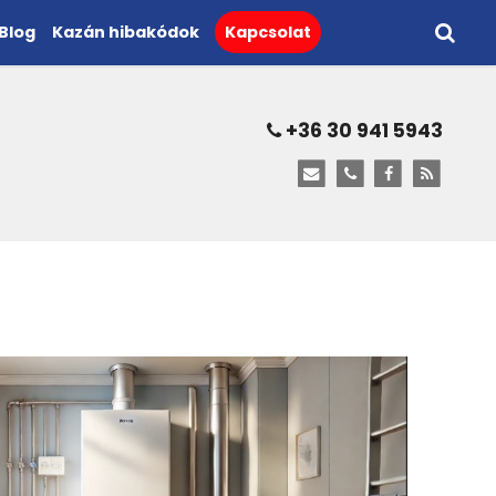
Blog
Kazán hibakódok
Kapcsolat
+36 30 941 5943