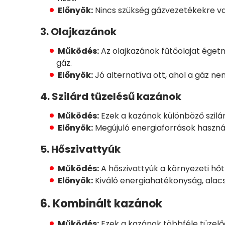
Előnyök:
Nincs szükség gázvezetékekre va
3. Olajkazánok
Működés:
Az olajkazánok fűtőolajat égetn
gáz.
Előnyök:
Jó alternatíva ott, ahol a gáz n
4. Szilárd tüzelésű kazánok
Működés:
Ezek a kazánok különböző szilár
Előnyök:
Megújuló energiaforrások használ
5. Hőszivattyúk
Működés:
A hőszivattyúk a környezeti hőt 
Előnyök:
Kiváló energiahatékonyság, alac
6. Kombinált kazánok
Működés:
Ezek a kazánok többféle tüzelőa