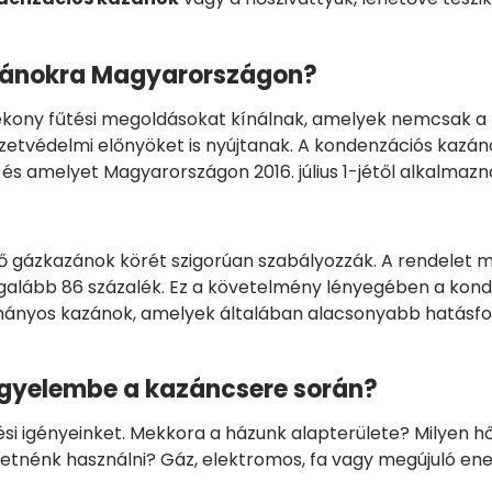
azánokra Magyarországon?
ékony fűtési megoldásokat kínálnak, amelyek nemcsak a 
etvédelmi előnyöket is nyújtanak. A kondenzációs kazáno
és amelyet Magyarországon 2016. július 1-jétől alkalmazn
ő gázkazánok körét szigorúan szabályozzák. A rendelet m
egalább 86 százalék. Ez a követelmény lényegében a kon
yományos kazánok, amelyek általában alacsonyabb hatás
igyelembe a kazáncsere során?
űtési igényeinket. Mekkora a házunk alapterülete? Milyen 
retnénk használni? Gáz, elektromos, fa vagy megújuló en