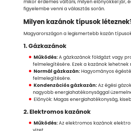
mikor érdemes váltani, milyen előnyökkel jár
figyelembe venni a választás során.
Milyen kazánok típusok léteznek
Magyarországon a legismertebb kazán típusok
1. Gázkazánok
Működés:
A gázkazánok földgázt vagy pro
felmelegítésére. Ezek a kazánok lehetnek
Normál gázkazán:
Hagyományos égéstérre
felmelegítésére.
Kondenzációs gázkazán:
Az égési gázok
nagyobb energiahatékonysággal üzemelnek, 
Előnyök: Magas energiahatékonyság, kis
2. Elektromos kazánok
Működés:
Az elektromos kazánok elektrom
vizet.