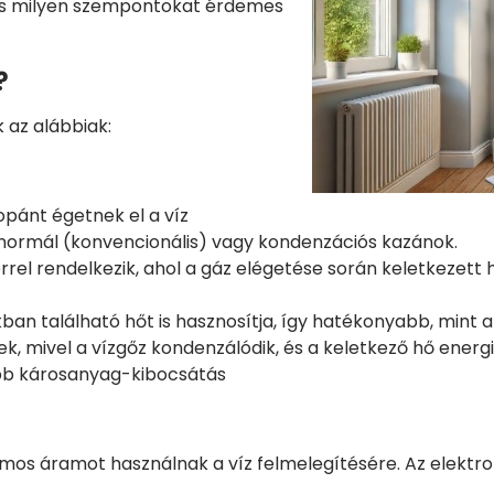
, és milyen szempontokat érdemes
?
 az alábbiak:
pánt égetnek el a víz
 normál (konvencionális) vagy kondenzációs kazánok.
l rendelkezik, ahol a gáz elégetése során keletkezett hő
ban található hőt is hasznosítja, így hatékonyabb, mint
mivel a vízgőz kondenzálódik, és a keletkező hő energiáj
ebb károsanyag-kibocsátás
os áramot használnak a víz felmelegítésére. Az elektro