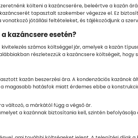
retnénk költeni a kazáncserére, beleértve a kazán árát é
kazáncserét tapasztalt szakember végezze el. Ez biztosí
 vonatkozó jótállási feltételeket, és tájékozódjunk a szerv
i a kazáncsere esetén?
kivitelezés számos költséggel jár, amelyek a kazán típusá
alábbiakban részletezzük a kazáncsere költségeit, hogy s
lasztott kazán beszerzési ára. A kondenzációs kazánok 
 a magasabb hatásfok miatt érdemes ebbe a konstrukciób
 változó, a márkától függ a végső ár.
melyet a kazánnak biztosítania kell, szintén befolyásolja 
yel, ami további költségeket jelent. A telepítési díjak 