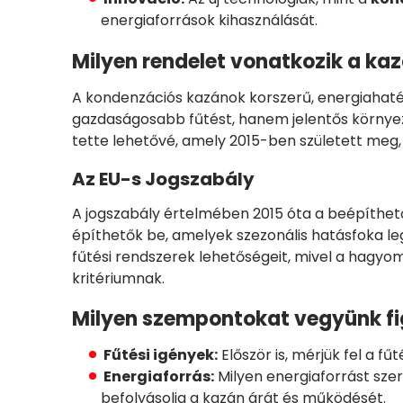
energiaforrások kihasználását.
Milyen rendelet vonatkozik a k
A kondenzációs kazánok korszerű, energiahat
gazdaságosabb fűtést, hanem jelentős környez
tette lehetővé, amely 2015-ben született meg, 
Az EU-s Jogszabály
A jogszabály értelmében 2015 óta a beépíthet
építhetők be, amelyek szezonális hatásfoka l
fűtési rendszerek lehetőségeit, mivel a hag
kritériumnak.
Milyen szempontokat vegyünk f
Fűtési igények:
Először is, mérjük fel a f
Energiaforrás:
Milyen energiaforrást sze
befolyásolja a kazán árát és működését.