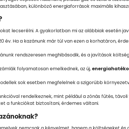
asztásában, különböző energiaforrások maximális kihasz
?
kat lecserélni. A gyakorlatban mi az alábbiak esetén java
 év. Ha a kazánunk már túl van ezen a korhatáron, érdem
ánunk rendszeresen meghibásodik, és a javítások költsé
számlák folyamatosan emelkednek, az új,
energiahatéko
odellek sok esetben megfelelnek a szigorúbb környezetv
kcióval rendelkeznek, mint például a zónás fűtés, távoli
et a funkciókat biztosítani, érdemes váltani.
 kazánoknak?
 amelyek nemcsak a kényelmet, hanem a költségeket és a 