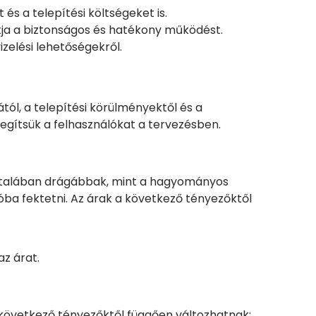
s a telepítési költségeket is.
tja a biztonságos és hatékony működést.
izelési lehetőségekről.
tól, a telepítési körülményektől és a
egítsük a felhasználókat a tervezésben.
általában drágábbak, mint a hagyományos
a fektetni. Az árak a következő tényezőktől
az árat.
a következő tényezőktől függően változhatnak: