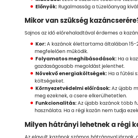
Előnyök:
Rugalmasság a tüzelőanyag kivál
Mikor van szükség kazáncserére
Sajnos az idő előrehaladtával érdemes a kazáno
Kor:
A kazánok élettartama általában 15-20
megfelelően működik.
Folyamatos meghibásodások:
Ha a kaz
gazdaságosabb megoldást jelenthet.
Növekvő energiaköltségek:
Ha a fűtési 
költségeket.
Környezetvédelmi előírások:
Az újabb m
meg ezeknek, a csere elkerülhetetlen.
Funkcionalitás:
Az újabb kazánok több fun
használata. Ha a régi kazán nem tudja ezek
Milyen hátrányi lehetnek a régi
Az elavult kazánok számos hátránnyal járnak,