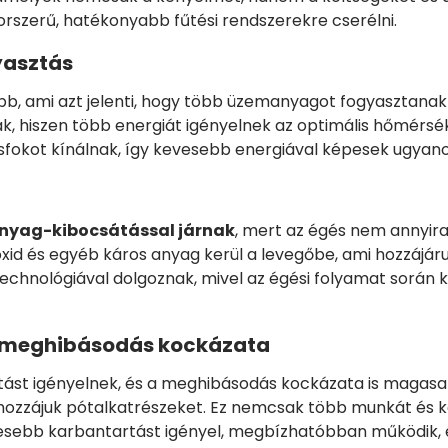
rszerű, hatékonyabb fűtési rendszerekre cserélni.
yasztás
b, ami azt jelenti, hogy több üzemanyagot fogyasztanak
 hiszen több energiát igényelnek az optimális hőmérsé
fokot kínálnak, így kevesebb energiával képesek ugyanol
nyag-kibocsátással járnak
, mert az égés nem annyir
id és egyéb káros anyag kerül a levegőbe, ami hozzájáru
hnológiával dolgoznak, mivel az égési folyamat során kel
s meghibásodás kockázata
ást igényelnek, és a meghibásodás kockázata is magasab
 hozzájuk pótalkatrészeket. Ez nemcsak több munkát és kö
evesebb karbantartást igényel, megbízhatóbban működik,