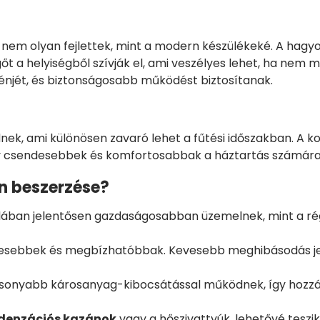
n nem olyan fejlettek, mint a modern készülékeké. A hag
 a helyiségből szívják el, ami veszélyes lehet, ha nem me
énjét, és biztonságosabb működést biztosítanak.
ek, ami különösen zavaró lehet a fűtési időszakban. A 
így csendesebbek és komfortosabbak a háztartás számára
án beszerzése?
alában jelentősen gazdaságosabban üzemelnek, mint a ré
esebbek és megbízhatóbbak. Kevesebb meghibásodás jell
onyabb károsanyag-kibocsátással működnek, így hozzájá
denzációs kazánok
vagy a hőszivattyúk, lehetővé teszi