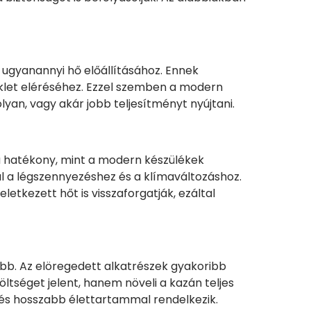
 ugyanannyi hő előállításához. Ennek
klet eléréséhez. Ezzel szemben a modern
yan, vagy akár jobb teljesítményt nyújtani.
a hatékony, mint a modern készülékek
l a légszennyezéshez és a klímaváltozáshoz.
etkezett hőt is visszaforgatják, ezáltal
b. Az elöregedett alkatrészek gyakoribb
ltséget jelent, hanem növeli a kazán teljes
 és hosszabb élettartammal rendelkezik.