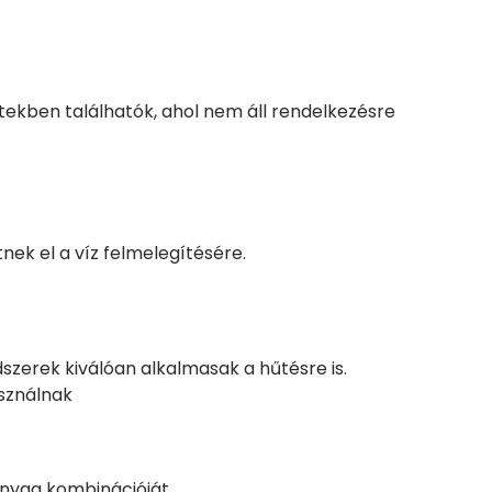
etekben találhatók, ahol nem áll rendelkezésre
nek el a víz felmelegítésére.
dszerek kiválóan alkalmasak a hűtésre is.
sználnak
anyag kombinációját.