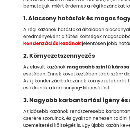
bemutatjuk, miért érdemes a régi kazánokat ko
1. Alacsony hatásfok és magas fog
A régi kazánok hatásfoka általában alacsonyab
eredményeként a fűtési költségek magasabbak,
kondenzációs kazánok
jelentősen jobb hatás
2. Környezetszennyezés
Az elavult kazánok
magasabb szintű károsa
esetében. Ennek következtében több szén-diox
Az új kondenzációs kazánok környezetebarát tec
csökkentik a károsanyag-kibocsátást.
3. Nagyobb karbantartási igény é
Az idősebb kazánok rendszeresebb karbantart
cserére szorulnak, és gyakran nehezen találni
üzemeltetési költségét is. Egy újabb kazán k