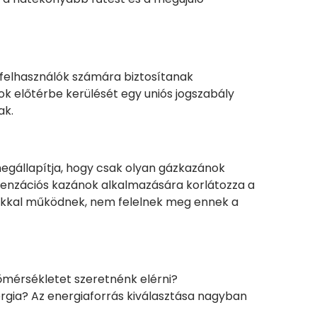
felhasználók számára biztosítanak
k előtérbe kerülését egy uniós jogszabály
ak.
egállapítja, hogy csak olyan gázkazánok
denzációs kazánok alkalmazására korlátozza a
fokkal működnek, nem felelnek meg ennek a
hőmérsékletet szeretnénk elérni?
ergia? Az energiaforrás kiválasztása nagyban