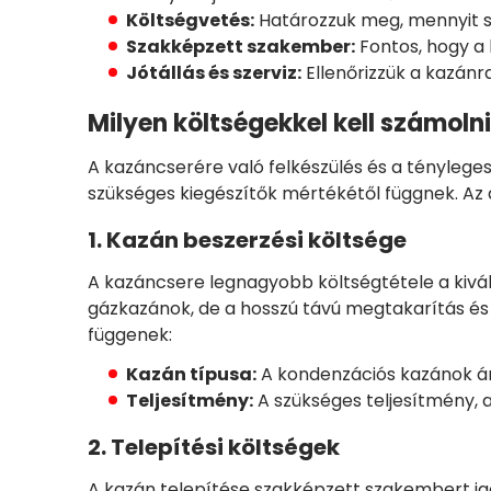
Költségvetés:
Határozzuk meg, mennyit sze
Szakképzett szakember:
Fontos, hogy a 
Jótállás és szerviz:
Ellenőrizzük a kazánra
Milyen költségekkel kell számoln
A kazáncserére való felkészülés és a tényleges 
szükséges kiegészítők mértékétől függnek. Az 
1. Kazán beszerzési költsége
A kazáncsere legnagyobb költségtétele a kivá
gázkazánok, de a hosszú távú megtakarítás és
függenek:
Kazán típusa:
A kondenzációs kazánok ára
Teljesítmény:
A szükséges teljesítmény, a
2. Telepítési költségek
A kazán telepítése szakképzett szakembert igén