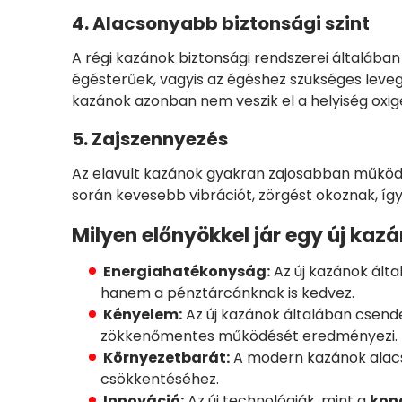
4. Alacsonyabb biztonsági szint
A régi kazánok biztonsági rendszerei általába
égésterűek, vagyis az égéshez szükséges levegőt
kazánok azonban nem veszik el a helyiség oxig
5. Zajszennyezés
Az elavult kazánok gyakran zajosabban működn
során kevesebb vibrációt, zörgést okoznak, 
Milyen előnyökkel jár egy új kaz
Energiahatékonyság:
Az új kazánok ált
hanem a pénztárcánknak is kedvez.
Kényelem:
Az új kazánok általában csend
zökkenőmentes működését eredményezi.
Környezetbarát:
A modern kazánok alacs
csökkentéséhez.
Innováció:
Az új technológiák, mint a
kon