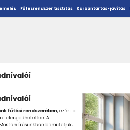
zemelés
Fűtésrendszer tisztítás
Karbantartás-javítás
udnivalói
udnivalói
nk fűtési rendszerében
, ezért a
re elengedhetetlen. A
Mostani írásunkban bemutatjuk,