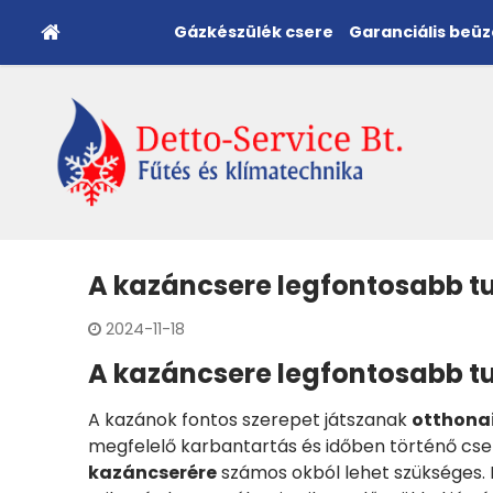
Gázkészülék csere
Garanciális beü
A kazáncsere legfontosabb t
2024-11-18
A kazáncsere legfontosabb t
A kazánok fontos szerepet játszanak
otthonai
megfelelő karbantartás és időben történő cse
kazáncserére
számos okból lehet szükséges. 