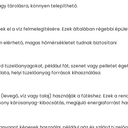
gy tárolásra, könnyen telepíthető.
ek el a víz felmelegítésére. Ezek általában régebbi épül
em elérhető, magas hőmérsékletet tudnak biztosítani
d tüzelőanyagokat, például fát, szenet vagy pelletet éget
ata, helyi tüzelőanyag források kihasználása.
(levegő, víz vagy talaj) használják a fűtéshez. Ezek a ren
sony károsanyag-kibocsátás, megújuló energiaforrást ha
nyagot képesek használni, például gáz és szilárd tüzelő