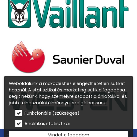
Weboldalunk a működéshez elengedhetetlen sütiket
használ. A statisztikai és marketing sütik elfogadása
segít nekünk, hogy személyre szabott ajánlatokkal és
jobb felhasználói élménnyel szolgálhassunk.
Funkcionális (szükséges)
Analitikai, statisztikai
Mindet elfogadom
© 2026 Gázkazán csere, gázkészülék márkaszerviz –